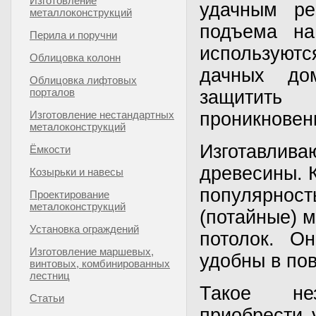
Изготовление
удачным ре
металлоконструкций
подъема на
Перила и поручни
используют
Облицовка колонн
дачных до
Облицовка лифтовых
порталов
защитить
Изготовление нестандартных
проникновен
металоконструкций
Изготавлив
Ёмкости
древесины. 
Козырьки и навесы
популярно
Проектирование
металоконструкций
(потайные) 
Установка ограждений
потолок. О
Изготовление маршевых,
удобны в по
винтовых, комбинированных
лестниц
Такое не
Статьи
приобрести 