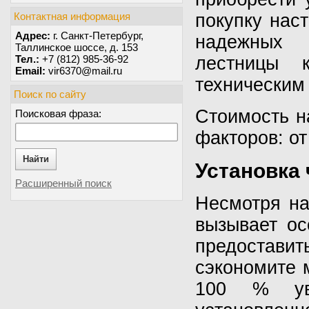
Контактная информация
покупку нас
Адрес:
г. Санкт-Петербург,
надежных 
Таллинское шоссе, д. 153
Тел.:
+7 (812) 985-36-92
лестницы к
Email:
vir6370@mail.ru
техническим
Поиск по сайту
Стоимость н
Поисковая фраза:
факторов: о
Найти
Установка
Расширенный поиск
Несмотря на
вызывает ос
предостави
сэкономите 
100 % ув