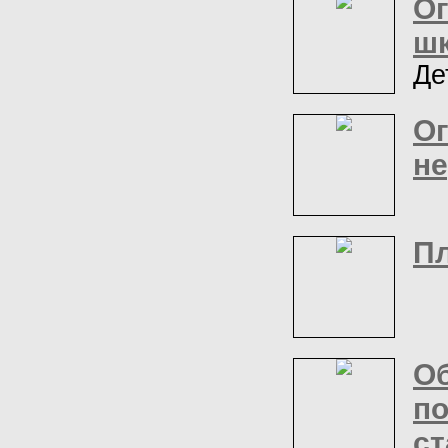
Ог
ш
Де
Ог
не
Пл
Об
п
с