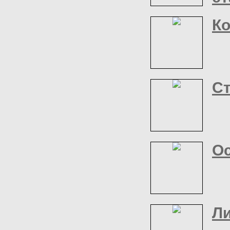
Ко
С
Ос
Л