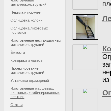
Изготовление
пл
металлоконструкций
Перила и поручни
Л
Облицовка колонн
Облицовка лифтовых
порталов
Изготовление нестандартных
металоконструкций
Ко
Ёмкости
Ог
Козырьки и навесы
за
Проектирование
не
металоконструкций
из
Установка ограждений
Изготовление маршевых,
Ог
винтовых, комбинированных
лестниц
Статьи