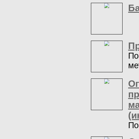
Б
П
По
ме
Ог
пр
м
(и
По