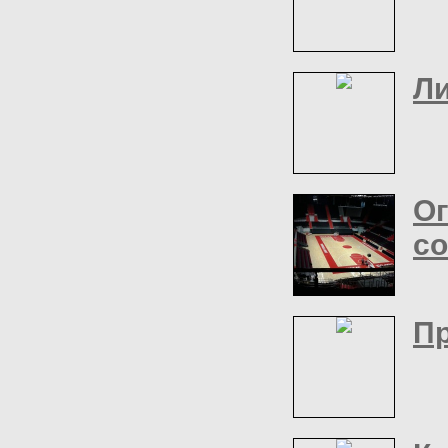
Л
Ог
с
П