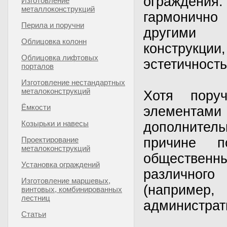
ограждения
Изготовление
металлоконструкций
гармонично
Перила и поручни
другими
Облицовка колонн
конструкци
Облицовка лифтовых
эстетичность
порталов
Изготовление нестандартных
металоконструкций
Хотя пору
Ёмкости
элементами
Козырьки и навесы
дополнител
Проектирование
причине п
металоконструкций
общественн
Установка ограждений
различного
Изготовление маршевых,
(наприме
винтовых, комбинированных
лестниц
администрати
Статьи