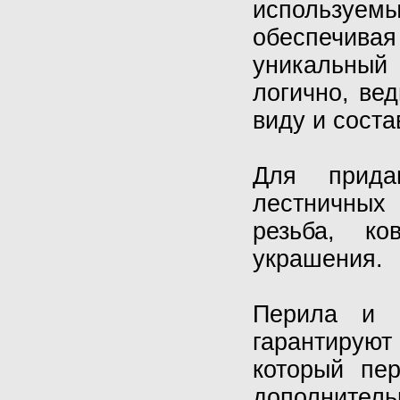
используе
обеспечива
уникальный
логично, ве
виду и сост
Для придан
лестничных
резьба, ко
украшения.
Перила и п
гарантирую
который пер
дополнител