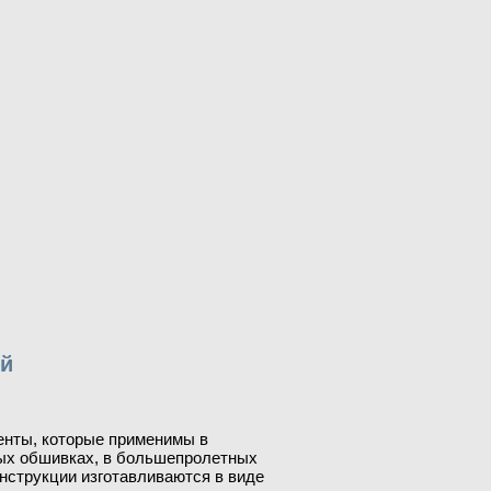
ий
енты, которые применимы в
вых обшивках, в большепролетных
нструкции изготавливаются в виде