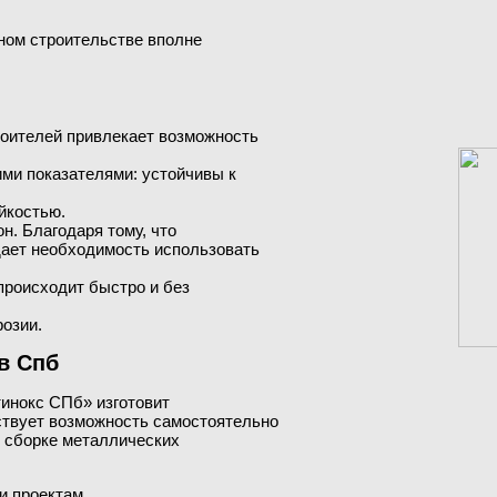
ном строительстве вполне
роителей привлекает возможность
ми показателями: устойчивы к
йкостью.
. Благодаря тому, что
дает необходимость использовать
происходит быстро и без
розии.
в Спб
тинокс СПб» изготовит
ествует возможность самостоятельно
и сборке металлических
и проектам.