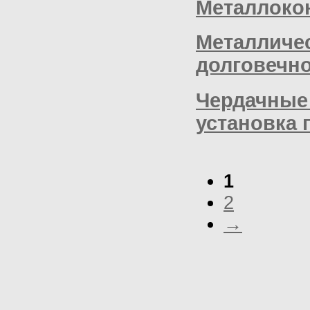
Металлокон
Металличес
долговечн
Чердачные 
установка 
1
2
→