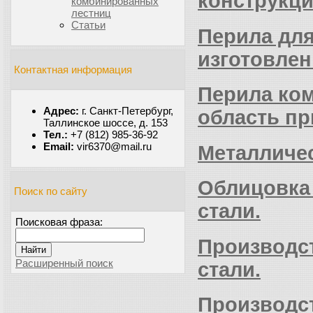
конструкц
комбинированных
лестниц
Статьи
Перила для
изготовлен
Контактная информация
Перила ко
Адрес:
г. Санкт-Петербург,
область пр
Таллинское шоссе, д. 153
Тел.:
+7 (812) 985-36-92
Email:
vir6370@mail.ru
Металличес
Облицовка
Поиск по сайту
стали.
Поисковая фраза:
Производс
Найти
Расширенный поиск
стали.
Производс