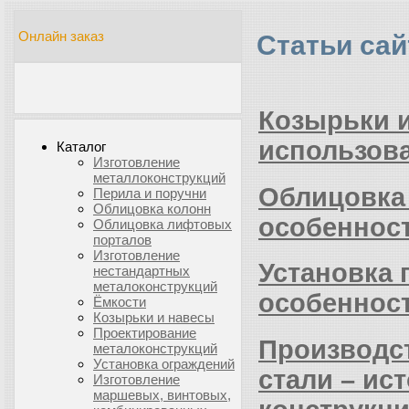
Онлайн заказ
Статьи сай
Козырьки и
использов
Каталог
Изготовление
металлоконструкций
Облицовка
Перила и поручни
Облицовка колонн
особенност
Облицовка лифтовых
порталов
Изготовление
Установка 
нестандартных
металоконструкций
особеннос
Ёмкости
Козырьки и навесы
Проектирование
Производс
металоконструкций
Установка ограждений
стали – ис
Изготовление
маршевых, винтовых,